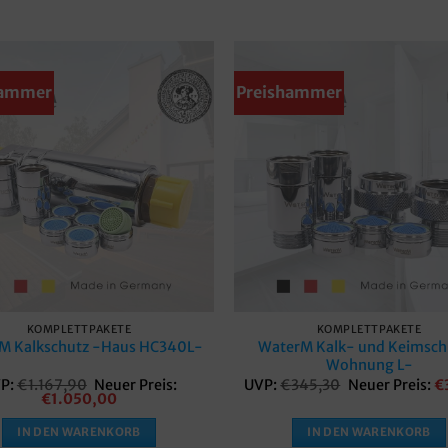
hammer
Preishammer
Merkzettel
Mer
KOMPLETTPAKETE
KOMPLETTPAKETE
WaterM Kalk- und Keimsch
M Kalkschutz -Haus HC340L-
Wohnung L-
Ursprünglicher
Ursprüngliche
P:
€
1.167,90
Neuer Preis:
UVP:
€
345,30
Neuer Preis:
€
Preis
Aktueller
Preis
€
1.050,00
war:
Preis
war:
€1.167,90
ist:
€345,30
IN DEN WARENKORB
IN DEN WARENKORB
€1.050,00.