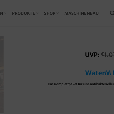
EN
PRODUKTE
SHOP
MASCHINENBAU
UVP:
1.0
€
WaterM 
Das Komplettpaket für eine antibakterielle