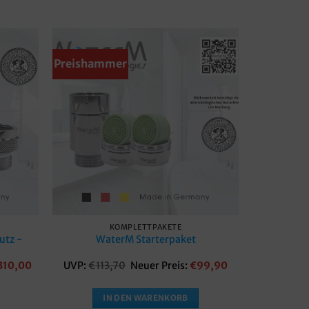
Preishammer
kzettel
Merkzettel
KOMPLETTPAKETE
utz -
WaterM Starterpaket
r
Aktueller
Ursprünglicher
Aktueller
310,00
UVP:
€
113,70
Neuer Preis:
€
99,90
Preis
Preis
Preis
ist:
war:
ist:
€310,00.
€113,70
€99,90.
IN DEN WARENKORB