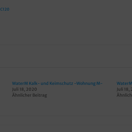
AC120
WaterM Kalk- und Keimschutz -Wohnung M-
WaterM
Juli 18, 2020
Juli 18
Ähnlicher Beitrag
Ähnlich