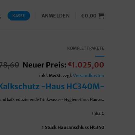
ANMELDEN
€
0,00
KASSE
KOMPLETTPAKETE
Ursprünglicher
Aktuelle
78,60
Neuer Preis:
1.025,00
€
Preis
Preis
inkl. MwSt.
zzgl.
Versandkosten
war:
ist:
Kalkschutz -Haus HC340M-
€1.078,60
€1.025,
 und kalkreduzierende Trinkwasser- Hygiene ihres Hauses.
Inhalt:
1 Stück Hausanschluss HC340