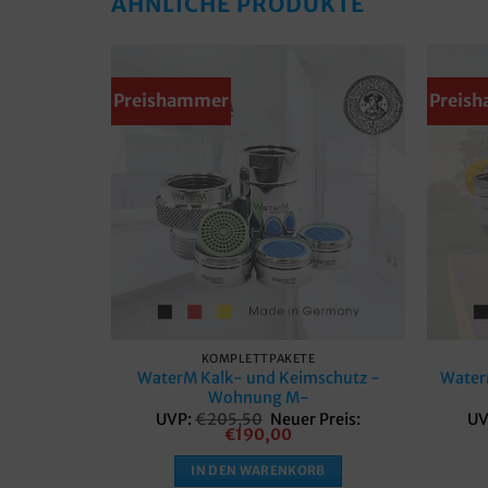
ÄHNLICHE PRODUKTE
Preishammer
Preis
Merkzettel
KOMPLETTPAKETE
WaterM Kalk- und Keimschutz -
Water
Wohnung M-
Ursprünglicher
UVP:
€
205,50
Neuer Preis:
UV
Preis
Aktueller
€
190,00
war:
Preis
€205,50
ist:
IN DEN WARENKORB
€190,00.