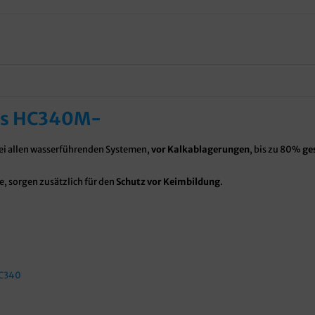
us HC340M-
bei allen wasserführenden Systemen,
vor Kalkablagerungen
, bis zu 80%
ge
e, sorgen zusätzlich für den
Schutz vor Keimbildung
.
HC340