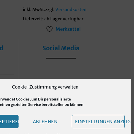
inkl. MwSt.
zzgl.
Versandkosten
Lieferzeit:
ab Lager verfügbar
Merkzettel
nd
Social Media
Cookie-Zustimmung verwalten
rwendet Cookies, um Dir personalisierte
inen gezielten Service bereitstellen zu können.
EPTIEREN
ABLEHNEN
EINSTELLUNGEN ANZEIG