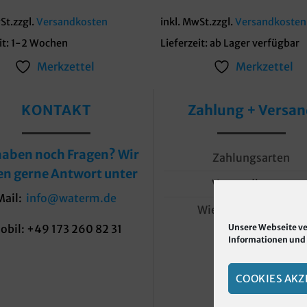
St.
zzgl.
Versandkosten
inkl. MwSt.
zzgl.
Versandkosten
it:
1-2 Wochen
Lieferzeit:
ab Lager verfügbar
Merkzettel
Merkzettel
KONTAKT
Zahlung + Versa
haben noch Fragen? Wir
Zahlungsarten
en gerne Antwort unter
Versandkosten
Mail:
info@waterm.de
Wiederrufserklärung
obil: +49 173 260 82 31
Unsere Webseite ve
Informationen und e
COOKIES AKZ