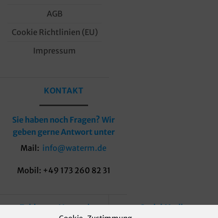
AGB
Cookie Richtlinien (EU)
Impressum
KONTAKT
Sie haben noch Fragen? Wir
geben gerne Antwort unter
Mail:
info@waterm.de
Mobil: +49 173 260 82 31
Zahlung + Versand
Social Media