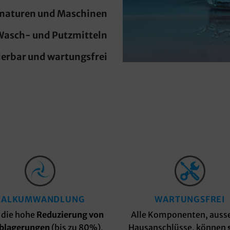
maturen und Maschinen
Wasch- und Putzmitteln
erbar und wartungsfrei
KALKUMWANDLUNG
WARTUNGSFREI
 die hohe
Reduzierung von
Alle Komponenten, ausse
blagerungen
(bis zu 80%),
Hausanschlüsse, können