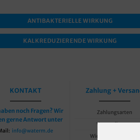
ANTIBAKTERIELLE WIRKUNG
KALKREDUZIERENDE WIRKUNG
KONTAKT
Zahlung + Versa
haben noch Fragen? Wir
Zahlungsarten
en gerne Antwort unter
Versandkosten
Mail:
info@waterm.de
Wiederrufserklärung