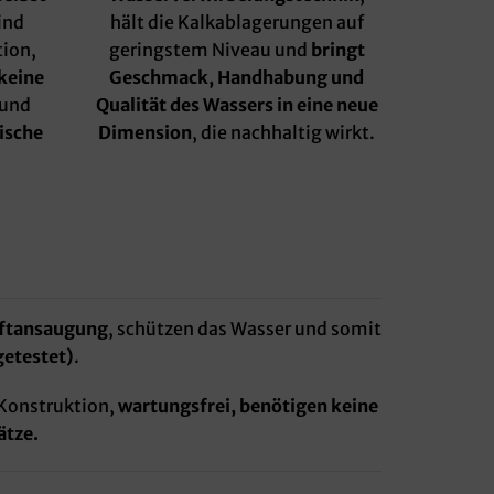
ind
hält die Kalkablagerungen auf
tion,
geringstem Niveau und
bringt
keine
Geschmack, Handhabung und
und
Qualität des Wassers in eine neue
ische
Dimension
, die nachhaltig wirkt.
uftansaugung
, schützen das Wasser und somit
getestet)
.
 Konstruktion,
wartungsfrei, benötigen keine
ätze.