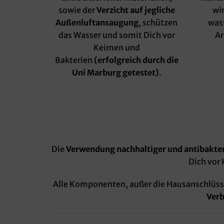
sowie der
Verzicht auf jegliche
wi
Außenluftansaugung
, schützen
was
das Wasser und somit Dich vor
Ar
Keimen und
Bakterien
(erfolgreich durch die
Uni Marburg getestet)
.
Die
Verwendung nachhaltiger und antibakteri
Dich vor
Alle Komponenten, außer die Hausanschlüs
Verb