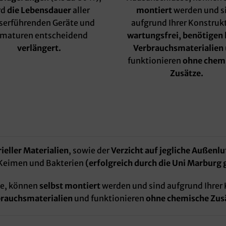
rd
die Lebensdauer
aller
montiert
werden und s
serführenden Geräte und
aufgrund Ihrer Konstruk
maturen entscheidend
wartungsfrei, benötigen 
verlängert.
Verbrauchsmaterialien
funktionieren
ohne chem
Zusätze.
eller Materialien
, sowie der
Verzicht auf jegliche Außenl
 Keimen und Bakterien
(erfolgreich durch die Uni Marburg 
se, können
selbst montiert
werden und sind aufgrund Ihrer
rauchsmaterialien
und funktionieren
ohne chemische Zus