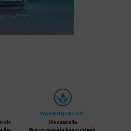
WASSERQUALITÄT
r die
Die
spezielle
selbst
Wasserverwirbelungstechnik
,