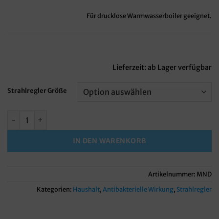
Für drucklose Warmwasserboiler geeignet.
Lieferzeit:
ab Lager verfügbar
Strahlregler Größe
WaterM MND Strahlregler Niederdruck Menge
IN DEN WARENKORB
Artikelnummer:
MND
Kategorien:
Haushalt
,
Antibakterielle Wirkung
,
Strahlregler