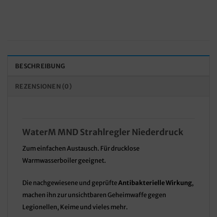
BESCHREIBUNG
REZENSIONEN (0)
WaterM MND
Strahlregler
Niederdruck
Zum einfachen Austausch. Für drucklose
Warmwasserboiler geeignet.
Die nachgewiesene und geprüfte
Antibakterielle Wirkung
,
machen ihn zur unsichtbaren Geheimwaffe gegen
Legionellen, Keime und vieles mehr.