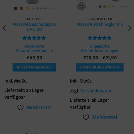
HAUSHALT
STRAHLREGLER
WaterM Duschadapter
WaterM Strahlregler MK
DAC120
Bewertet
Bewertet
Ungeprüfte
Ungeprüfte
mit
5
von
mit
5
von
Gesamtbewertungen
Gesamtbewertungen
5
5
€
69,90
€
20,90
–
€
21,90
IN DEN WARENKORB
AUSFÜHRUNG WÄHLEN
Dieses
Produkt
inkl. MwSt.
inkl. MwSt.
weist
Lieferzeit:
ab Lager
zzgl.
Versandkosten
mehrere
verfügbar
Varianten
Lieferzeit:
ab Lager
auf.
Merkzettel
verfügbar
Die
Merkzettel
Optionen
können
auf