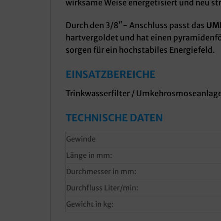
wirksame Weise energetisiert und neu str
Durch den 3/8″- Anschluss passt das
UMH
hartvergoldet und hat einen pyramidenfö
sorgen für ein hochstabiles Energiefeld.
EINSATZBEREICHE
Trinkwasserfilter / Umkehrosmoseanlagen
TECHNISCHE DATEN
Gewinde
Länge in mm:
Durchmesser in mm:
Durchfluss Liter/min:
Gewicht in kg: