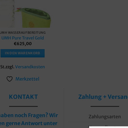
UMH WASSERAUFBEREITUNG
UMH Pure Travel Gold
€
625,00
IN DEN WARENKORB
St.
zzgl.
Versandkosten
Merkzettel
KONTAKT
Zahlung + Versa
haben noch Fragen? Wir
Zahlungsarten
en gerne Antwort unter
Versandkosten