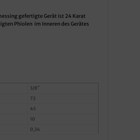
essing gefertigte Gerät ist 24 Karat
tigten Phiolen im Inneren des Gerätes
3/8″
72
45
10
0,34