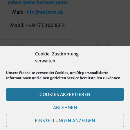
geben gerne Antwort unter
Mail:
info@waterm.de
Mobil: +49 173 260 82 31
Zahlung + Versand
Social Media
Cookie-Zustimmung
verwalten
Zahlungsarten
Unsere Webseite verwendet Cookies, um Dir personalisierte
Versandkosten
Informationen und einen gezielten Service bereitstellen zu können.
Wiederrufserklärung
COOKIES AKZEPTIEREN
ABLEHNEN
EINSTELLUNGEN ANZEIGEN