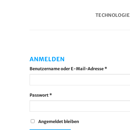
Zum
Inhalt
TECHNOLOGI
springen
ANMELDEN
Erforderlic
Benutzername oder E-Mail-Adresse
*
Erforderlich
Passwort
*
Angemeldet bleiben